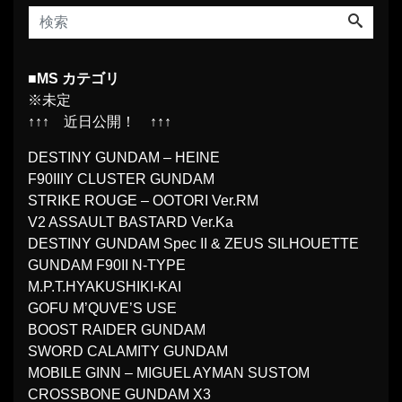
■MS カテゴリ
※未定
↑↑↑ 近日公開！ ↑↑↑
DESTINY GUNDAM – HEINE
F90IIIY CLUSTER GUNDAM
STRIKE ROUGE – OOTORI Ver.RM
V2 ASSAULT BASTARD Ver.Ka
DESTINY GUNDAM Spec II & ZEUS SILHOUETTE
GUNDAM F90II N-TYPE
M.P.T.HYAKUSHIKI-KAI
GOFU M’QUVE’S USE
BOOST RAIDER GUNDAM
SWORD CALAMITY GUNDAM
MOBILE GINN – MIGUEL AYMAN SUSTOM
CROSSBONE GUNDAM X3