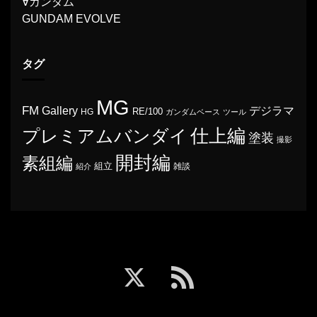
∀ガンダム
GUNDAM EVOLVE
タグ
MG
FM
Gallery
デジラマ
RE/100
HG
ガンダムベース
ツール
プレミアムバンダイ
仕上編
塗装
撮影
開封編
素組編
組立
雑談
紹介