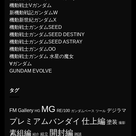
機動戦士Vガンダム
新機動戦記ガンダムW
機動新世紀ガンダムX
機動戦士ガンダムSEED
機動戦士ガンダムSEED DESTINY
機動戦士ガンダムSEED ASTRAY
機動戦士ガンダムOO
機動戦士ガンダム 水星の魔女
∀ガンダム
GUNDAM EVOLVE
タグ
MG
FM
Gallery
デジラマ
RE/100
HG
ガンダムベース
ツール
プレミアムバンダイ
仕上編
塗装
撮影
開封編
素組編
組立
雑談
紹介