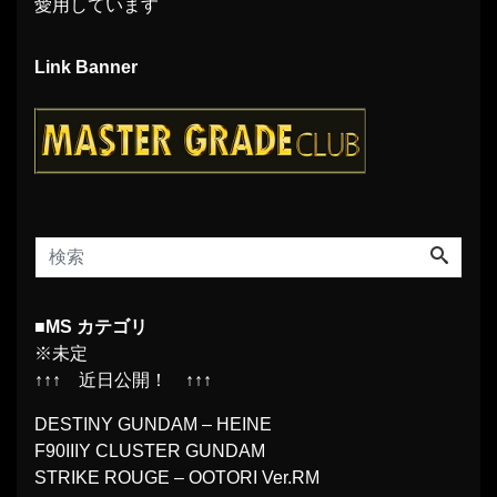
愛用しています
Link Banner
■MS カテゴリ
※未定
↑↑↑ 近日公開！ ↑↑↑
DESTINY GUNDAM – HEINE
F90IIIY CLUSTER GUNDAM
STRIKE ROUGE – OOTORI Ver.RM