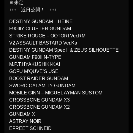
※未定
↑↑↑ 近日公開！ ↑↑↑
DESTINY GUNDAM – HEINE
F90IIIY CLUSTER GUNDAM
STRIKE ROUGE – OOTORI Ver.RM
V2 ASSAULT BASTARD Ver.Ka
DESTINY GUNDAM Spec II & ZEUS SILHOUETTE
GUNDAM F90II N-TYPE
M.P.T.HYAKUSHIKI-KAI
GOFU M’QUVE’S USE
BOOST RAIDER GUNDAM
SWORD CALAMITY GUNDAM
MOBILE GINN – MIGUEL AYMAN SUSTOM
CROSSBONE GUNDAM X3
CROSSBONE GUNDAM X2
GUNDAM X
ASTRAY NOIR
EFREET SCHNEID