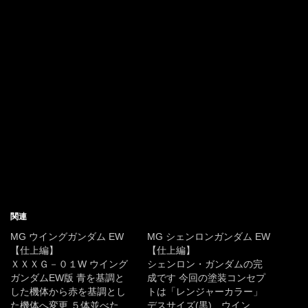
関連
MG ウイングガンダム EW
MG シェンロンガンダム EW
【仕上編】
【仕上編】
ＸＸＸＧ－０１W ウイング
シェンロン・ガンダムの完
ガンダムEW版 青を基調と
成です 今回の塗装コンセプ
した機体から赤を基調とし
トは「レンジャーカラー」
た機体へ変更 ５体並べた…
デスサイズ(黒)、ウイン…