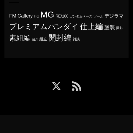
MG
FM
Gallery
デジラマ
RE/100
HG
ガンダムベース
ツール
プレミアムバンダイ
仕上編
塗装
撮影
開封編
素組編
組立
雑談
紹介