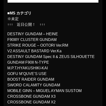
■MS カテゴリ
※未定
↑↑↑ 近日公開！ ↑↑↑
DESTINY GUNDAM – HEINE
F90IIIY CLUSTER GUNDAM
STRIKE ROUGE – OOTORI Ver.RM
V2 ASSAULT BASTARD Ver.Ka
DESTINY GUNDAM Spec II & ZEUS SILHOUETTE
GUNDAM F90II N-TYPE
M.P.T.HYAKUSHIKI-KAI
GOFU M’QUVE’S USE
BOOST RAIDER GUNDAM
SWORD CALAMITY GUNDAM
MOBILE GINN – MIGUEL AYMAN SUSTOM
CROSSBONE GUNDAM X3
CROSSBONE GUNDAM X2