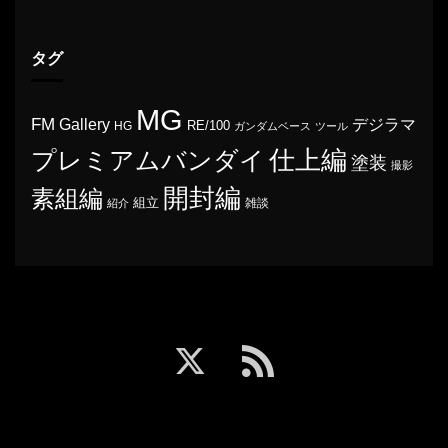
タグ
MG
FM
Gallery
デジラマ
RE/100
HG
ガンダムベース
ツール
プレミアムバンダイ
仕上編
塗装
撮影
開封編
素組編
組立
雑談
紹介