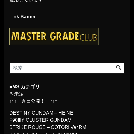
Link Banner
■MS カテゴリ
※未定
↑↑↑ 近日公開！ ↑↑↑
DESTINY GUNDAM – HEINE
F90IIIY CLUSTER GUNDAM
STRIKE ROUGE – OOTORI Ver.RM