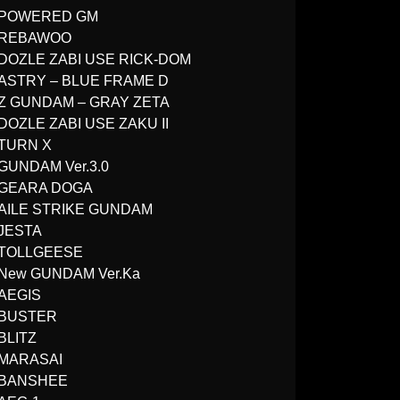
POWERED GM
REBAWOO
DOZLE ZABI USE RICK-DOM
ASTRY – BLUE FRAME D
Z GUNDAM – GRAY ZETA
DOZLE ZABI USE ZAKU II
TURN X
GUNDAM Ver.3.0
GEARA DOGA
AILE STRIKE GUNDAM
JESTA
TOLLGEESE
New GUNDAM Ver.Ka
AEGIS
BUSTER
BLITZ
MARASAI
BANSHEE