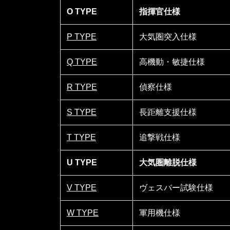
O TYPE
指揮官仕様
P TYPE
大気圏突入仕様
Q TYPE
高機動・敏捷仕様
R TYPE
偵察仕様
S T
Y
PE
長距離支援仕様
T TYPE
追撃戦仕様
U TYPE
大気圏離脱仕様
V TYPE
ヴェスバー試験仕様
W TYPE
軍用機仕様