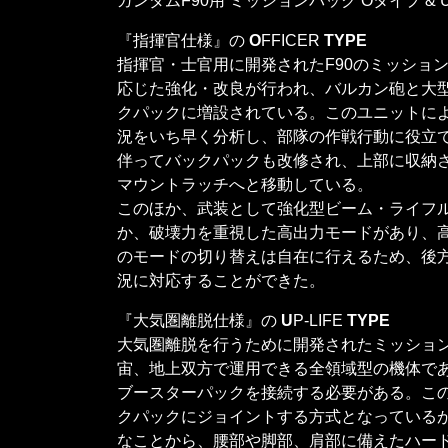
ガンダムF90用 ミッションパック Oタイプ & 
『指揮官仕様』の
O
FFICER
TYPE
指揮官・士官用に開発されたF90のミッショ
応じた強化・改良が行われ、バルカン砲と大
クパックに増設されている。このユニットに
況をいち早く分析し、部隊の作戦行動に役立
伴ってバックパックも改修され、上部に収納
マウントラッチへと移動している。
このほか、武装として強化型ビーム・ライフ
か、破壊力を重視した高出力モードがあり、
のモードの切り替えは自在に行えるため、後
況に対応することができた。
『大気圏離脱仕様』の
U
P-LIFE
TYPE
大気圏離脱を行うために開発されたミッション
宙、地上双方で運用できる全領域型の機体で
ブースターパックを接続する必要がある。こ
クパックにジョイントする方式となっている
なことから、腰部や脚部、肩部に備えたハー