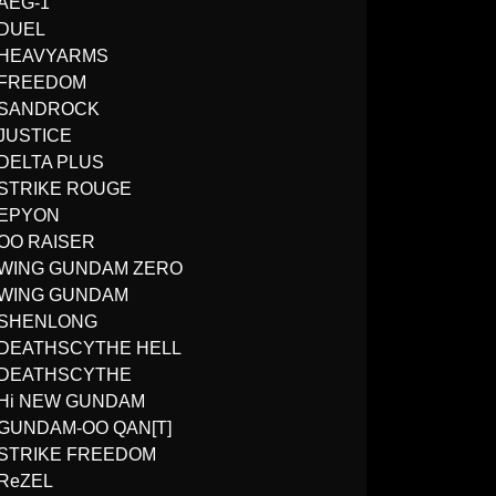
AEG-1
DUEL
HEAVYARMS
FREEDOM
SANDROCK
JUSTICE
DELTA PLUS
STRIKE ROUGE
EPYON
OO RAISER
WING GUNDAM ZERO
WING GUNDAM
SHENLONG
DEATHSCYTHE HELL
DEATHSCYTHE
Hi NEW GUNDAM
GUNDAM-OO QAN[T]
STRIKE FREEDOM
ReZEL