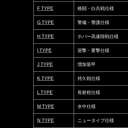
F TYPE
格闘・白兵戦仕様
G TYPE
警備・警護仕様
H TYPE
ホバー高速陸戦仕様
I TYPE
迎撃・要撃仕様
J TYPE
増加装甲
K TYPE
持久戦仕様
L TYPE
長射程仕様
M TYPE
水中仕様
N TYPE
ニュータイプ仕様