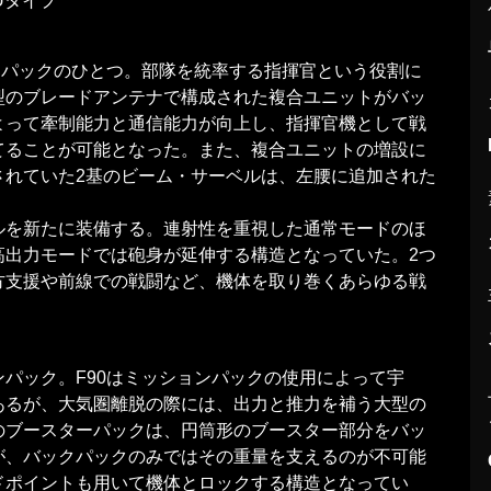
Uタイプ
ンパックのひとつ。部隊を統率する指揮官という役割に
型のブレードアンテナで構成された複合ユニットがバッ
よって牽制能力と通信能力が向上し、指揮官機として戦
てることが可能となった。また、複合ユニットの増設に
されていた2基のビーム・サーベルは、左腰に追加された
ルを新たに装備する。連射性を重視した通常モードのほ
高出力モードでは砲身が延伸する構造となっていた。2つ
方支援や前線での戦闘など、機体を取り巻くあらゆる戦
パック。F90はミッションパックの使用によって宇
あるが、大気圏離脱の際には、出力と推力を補う大型の
のブースターパックは、円筒形のブースター部分をバッ
が、バックパックのみではその重量を支えるのが不可能
ドポイントも用いて機体とロックする構造となってい