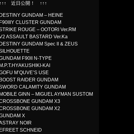
↑↑↑ 近日公開！ ↑↑↑
DESTINY GUNDAM – HEINE
F90IIIY CLUSTER GUNDAM
STRIKE ROUGE – OOTORI Ver.RM
V2 ASSAULT BASTARD Ver.Ka
DESTINY GUNDAM Spec II & ZEUS
SILHOUETTE
GUNDAM F90II N-TYPE
M.P.T.HYAKUSHIKI-KAI
GOFU M’QUVE’S USE
BOOST RAIDER GUNDAM
SWORD CALAMITY GUNDAM
MOBILE GINN – MIGUEL AYMAN SUSTOM
CROSSBONE GUNDAM X3
CROSSBONE GUNDAM X2
GUNDAM X
ASTRAY NOIR
EFREET SCHNEID