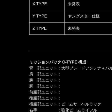
X TYPE
未発表
Y TYPE
ヤングスター仕様
Z TYPE
未発表
ミッションパック O-TYPE 構成
背 部ユニット：大型ブレードアンテナ＋バ
肩 部ユニット：
腕 部ユニット：
脚 部ユニット：
前腰部ユニット：
後腰部ユニット：
横腰部ユニット：ビームサーベルラック
右手 ：強化ビームライフル