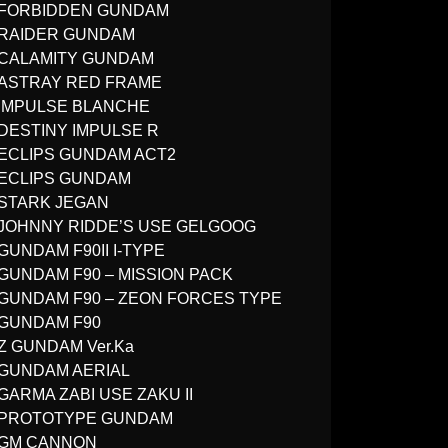
FORBIDDEN GUNDAM
RAIDER GUNDAM
CALAMITY GUNDAM
ASTRAY RED FRAME
IMPULSE BLANCHE
DESTINY IMPULSE R
ECLIPS GUNDAM ACT2
ECLIPS GUNDAM
STARK JEGAN
JOHNNY RIDDE’S USE GELGOOG
GUNDAM F90II I-TYPE
GUNDAM F90 – MISSION PACK
GUNDAM F90 – ZEON FORCES TYPE
GUNDAM F90
Z GUNDAM Ver.Ka
GUNDAM AERIAL
GARMA ZABI USE ZAKU II
PROTOTYPE GUNDAM
GM CANNON