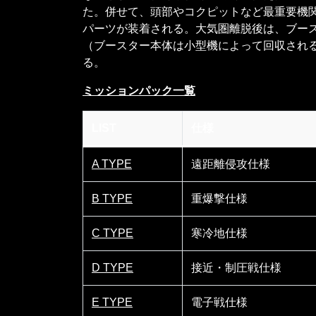
た。併せて、頭部やコクピットなど最重要機
パーツが装着される。大気圏離脱後は、ブー
（ブースター本体は小型機によって回収され
る。
ミッションパック一覧
LIST
仕様
A TYPE
遠距離侵攻仕様
B TYPE
重爆撃仕様
C
TYPE
寒冷地仕様
D TYPE
接近・制圧戦仕様
E TYPE
電子戦仕様