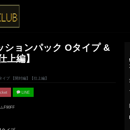
ッションパック Oタイプ &
仕上編】
 Uタイプ 【開封編】【仕上編】
cket
LINE
F90FF