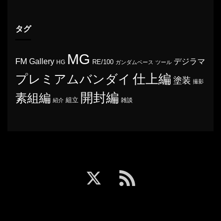
タグ
MG
FM
Gallery
デジラマ
RE/100
HG
ガンダムベース
ツール
プレミアムバンダイ
仕上編
塗装
撮影
開封編
素組編
組立
雑談
紹介