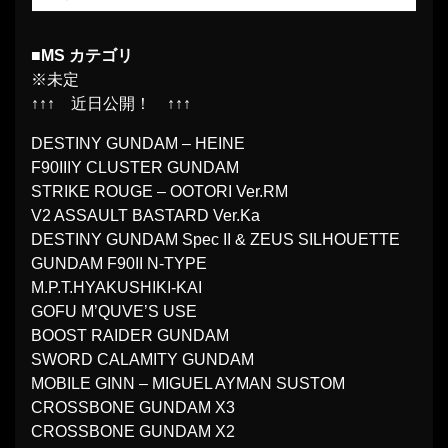
■MS カテゴリ
※未定
↑↑↑ 近日公開！ ↑↑↑
DESTINY GUNDAM – HEINE
F90IIIY CLUSTER GUNDAM
STRIKE ROUGE – OOTORI Ver.RM
V2 ASSAULT BASTARD Ver.Ka
DESTINY GUNDAM Spec II & ZEUS SILHOUETTE
GUNDAM F90II N-TYPE
M.P.T.HYAKUSHIKI-KAI
GOFU M’QUVE’S USE
BOOST RAIDER GUNDAM
SWORD CALAMITY GUNDAM
MOBILE GINN – MIGUEL AYMAN SUSTOM
CROSSBONE GUNDAM X3
CROSSBONE GUNDAM X2