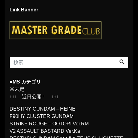
Link Banner
■MS カテゴリ
※未定
↑↑↑ 近日公開！ ↑↑↑
DESTINY GUNDAM – HEINE
F90IIIY CLUSTER GUNDAM
STRIKE ROUGE – OOTORI Ver.RM
V2 ASSAULT BASTARD Ver.Ka