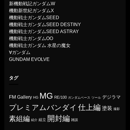
新機動戦記ガンダムW
機動新世紀ガンダムX
機動戦士ガンダムSEED
機動戦士ガンダムSEED DESTINY
機動戦士ガンダムSEED ASTRAY
機動戦士ガンダムOO
機動戦士ガンダム 水星の魔女
∀ガンダム
GUNDAM EVOLVE
タグ
MG
FM
Gallery
デジラマ
RE/100
HG
ガンダムベース
ツール
プレミアムバンダイ
仕上編
塗装
撮影
開封編
素組編
組立
雑談
紹介