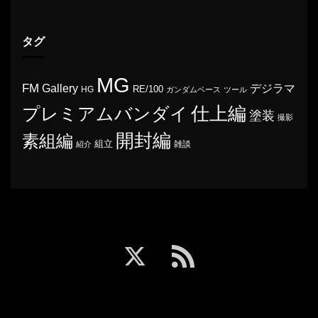
タグ
MG
FM
Gallery
デジラマ
RE/100
HG
ガンダムベース
ツール
プレミアムバンダイ
仕上編
塗装
撮影
開封編
素組編
組立
雑談
紹介