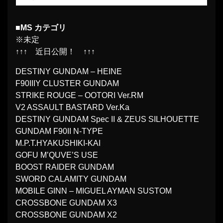
■MS カテゴリ
※未定
↑↑↑ 近日公開！ ↑↑↑
DESTINY GUNDAM – HEINE
F90IIIY CLUSTER GUNDAM
STRIKE ROUGE – OOTORI Ver.RM
V2 ASSAULT BASTARD Ver.Ka
DESTINY GUNDAM Spec II & ZEUS SILHOUETTE
GUNDAM F90II N-TYPE
M.P.T.HYAKUSHIKI-KAI
GOFU M’QUVE’S USE
BOOST RAIDER GUNDAM
SWORD CALAMITY GUNDAM
MOBILE GINN – MIGUEL AYMAN SUSTOM
CROSSBONE GUNDAM X3
CROSSBONE GUNDAM X2